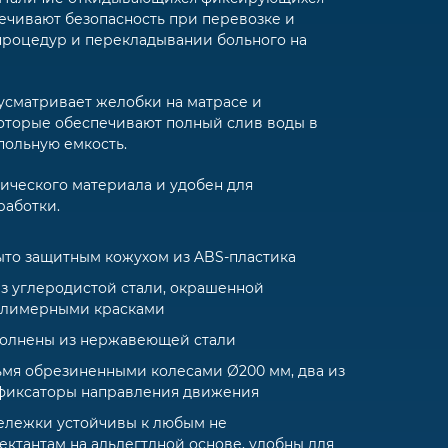
ечивают безопасность при перевозке и
процедур и перекладывании больного на
усматривает желобки на матрасе и
которые обеспечивают полный слив воды в
польную емкость.
ического материала и удобен для
работки.
ыто защитным кожухом из ABS-пластика
з углеродистой стали, окрашенной
олимерными красками
олнены из нержавеющей стали
мя обрезиненными колесами Ø200 мм, два из
 фиксаторы направления движения
ележки устойчивы к любым не
тантам на альдегтдной основе, удобны для