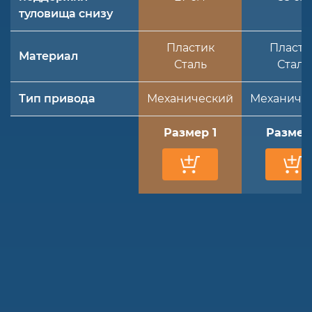
туловища снизу
Пластик
Пласти
Материал
Сталь
Сталь
Тип привода
Механический
Механиче
Размер 1
Размер