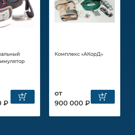
нальный
Комплекс «АКорД»
тимулятор
от
0 ₽
900 000 ₽