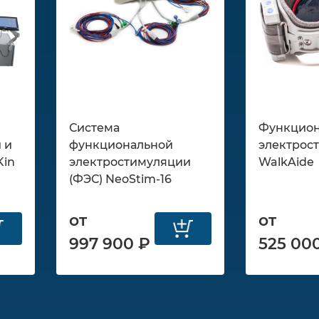
Система
Функцио
 и
функциональной
электрос
Kin
электростимуляции
WalkAide
(ФЭС) NeoStim-16
от
от
997 900 ₽
525 00